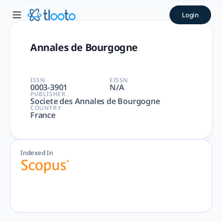
Annales de Bourgogne | tlo
Login
Annales de Bourgogne | Arts and Humanities | Societe des
Annales de Bourgogne
ISSN
EISSN
0003-3901
N/A
PUBLISHER
Societe des Annales de Bourgogne
COUNTRY
France
Indexed In