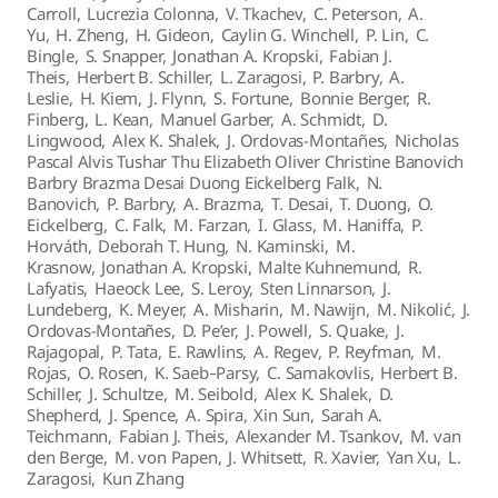
Carroll
,
Lucrezia Colonna
,
V. Tkachev
,
C. Peterson
,
A.
Yu
,
H. Zheng
,
H. Gideon
,
Caylin G. Winchell
,
P. Lin
,
C.
Bingle
,
S. Snapper
,
Jonathan A. Kropski
,
Fabian J.
Theis
,
Herbert B. Schiller
,
L. Zaragosi
,
P. Barbry
,
A.
Leslie
,
H. Kiem
,
J. Flynn
,
S. Fortune
,
Bonnie Berger
,
R.
Finberg
,
L. Kean
,
Manuel Garber
,
A. Schmidt
,
D.
Lingwood
,
Alex K. Shalek
,
J. Ordovas-Montañes
,
Nicholas
Pascal Alvis Tushar Thu Elizabeth Oliver Christine Banovich
Barbry Brazma Desai Duong Eickelberg Falk
,
N.
Banovich
,
P. Barbry
,
A. Brazma
,
T. Desai
,
T. Duong
,
O.
Eickelberg
,
C. Falk
,
M. Farzan
,
I. Glass
,
M. Haniffa
,
P.
Horváth
,
Deborah T. Hung
,
N. Kaminski
,
M.
Krasnow
,
Jonathan A. Kropski
,
Malte Kuhnemund
,
R.
Lafyatis
,
Haeock Lee
,
S. Leroy
,
Sten Linnarson
,
J.
Lundeberg
,
K. Meyer
,
A. Misharin
,
M. Nawijn
,
M. Nikolić
,
J.
Ordovas-Montañes
,
D. Pe’er
,
J. Powell
,
S. Quake
,
J.
Rajagopal
,
P. Tata
,
E. Rawlins
,
A. Regev
,
P. Reyfman
,
M.
Rojas
,
O. Rosen
,
K. Saeb‐Parsy
,
C. Samakovlis
,
Herbert B.
Schiller
,
J. Schultze
,
M. Seibold
,
Alex K. Shalek
,
D.
Shepherd
,
J. Spence
,
A. Spira
,
Xin Sun
,
Sarah A.
Teichmann
,
Fabian J. Theis
,
Alexander M. Tsankov
,
M. van
den Berge
,
M. von Papen
,
J. Whitsett
,
R. Xavier
,
Yan Xu
,
L.
Zaragosi
,
Kun Zhang