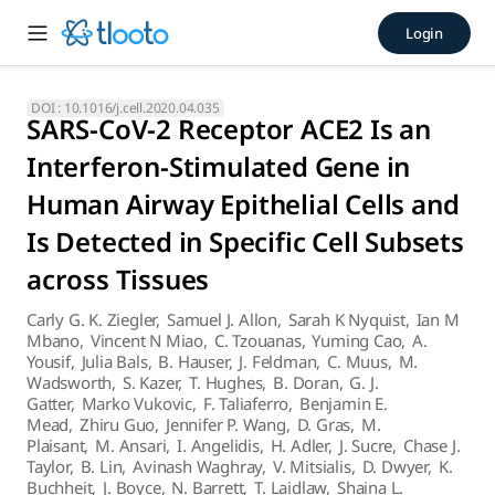
SARS-CoV-2 Receptor ACE2 Is 
Login
The data suggest that SARS-CoV-2 could exploit species-specif
DOI :
10.1016/j.cell.2020.04.035
SARS-CoV-2 Receptor ACE2 Is an
Interferon-Stimulated Gene in
Human Airway Epithelial Cells and
Is Detected in Specific Cell Subsets
across Tissues
Carly G. K. Ziegler
,
Samuel J. Allon
,
Sarah K Nyquist
,
Ian M
Mbano
,
Vincent N Miao
,
C. Tzouanas
,
Yuming Cao
,
A.
Yousif
,
Julia Bals
,
B. Hauser
,
J. Feldman
,
C. Muus
,
M.
Wadsworth
,
S. Kazer
,
T. Hughes
,
B. Doran
,
G. J.
Gatter
,
Marko Vukovic
,
F. Taliaferro
,
Benjamin E.
Mead
,
Zhiru Guo
,
Jennifer P. Wang
,
D. Gras
,
M.
Plaisant
,
M. Ansari
,
I. Angelidis
,
H. Adler
,
J. Sucre
,
Chase J.
Taylor
,
B. Lin
,
Avinash Waghray
,
V. Mitsialis
,
D. Dwyer
,
K.
Buchheit
,
J. Boyce
,
N. Barrett
,
T. Laidlaw
,
Shaina L.