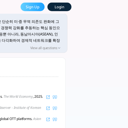
명. - tlooto, The Most P
Sign Up
Login
cademic and Research
 단순히 미·중 무역 의존도 완화에 그
벌 경쟁력 강화를 추동하는 핵심 동인으
뿐 아니라, 동남아시아(ASEAN), 인
력을 다각화하여 경제적 네트워크를 확장
적인 성과는 UAE와의 전략적 경제동맹
View all questions
 ICT 등 첨단 기술 협력을 중심축으
를 들어 수소경제·원자력발전 분야에서
제외교의 질적 도약을 이루었습니다.
, 고부가가치 산업 진출, 국제 협상
국 투자는 재생에너지·핵심 인프라 투자
강화 및 경제전환의 동반자로서 역할을
es.
The World Economy
, 2025.
달리, 한국이 보유한 ‘단기간 고도산업
이라는 메커니즘도 주요하게 작용합니다.
server - Institute of Korean
브랜드 가치’ 및 소프트파워 확장 차원에
 global OTT platforms.
Asian
는 1960년대 이후 “현대적 전통재현