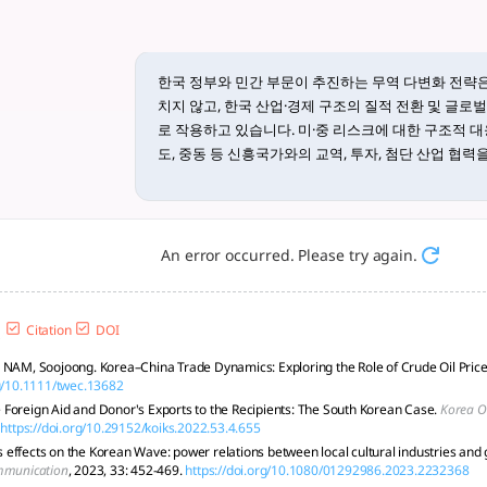
 산업·외교·국가브랜드 강화 추진 사례 설
·문화 콘텐츠 활용. - tlooto, AI-Powered Assistant for A
한국 정부와 민간 부문이 추진하는 무역 다변화 전략은
치지 않고, 한국 산업·경제 구조의 질적 전환 및 글로
로 작용하고 있습니다. 미·중 리스크에 대한 구조적 대응
도, 중동 등 신흥국가와의 교역, 투자, 첨단 산업 협
하는 방향으로 구체화되고 있습니다. 특히 최근 가시
사례에서 확인할 수 있습니다. 양국은 원전, 재생에너지,
로 하여, 전통적 파트너십을 넘어 혁신산업 협력—예
의 대규모 프로젝트 추진—을 내실화하며 국가 간 경
An error occurred. Please try again.
이러한 신흥국 기반의 경제외교 다변화는 산업기술 교류
력 제고 등 다층적 효과를 동반합니다. UAE의 대 한
Citation
DOI
에 집중되어, 단순 교역분석을 넘어 상호 혁신 역량 
 NAM, Soojoong. Korea–China Trade Dynamics: Exploring the Role of Crude Oil Pric
확장하고 있습니다. 여기에는 UAE가 독일·일본 등과 
rg/10.1111/twec.13682
화’ 경험·기술력에 전략적 매력을 느끼고 있기 때문
Foreign Aid and Donor's Exports to the Recipients: The South Korean Case.
Korea Ob
https://doi.org/10.29152/koiks.2022.53.4.655
또한, 무역 다변화 전략은 경제적 실익을 넘어 ‘국가 
x’s effects on the Korean Wave: power relations between local cultural industries and
서도 의의가 크다고 평가됩니다. 구체적으로 한국 정부
mmunication
, 2023, 33: 452-469.
https://doi.org/10.1080/01292986.2023.2232368