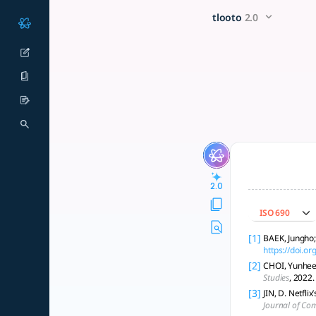
한국의 무역 다변화, 신흥국·문화전략 통해
x5 Smarter!
tlooto
2.0
한국의 무역·문화 다변화 전략은 글로벌 경쟁력 강화와 국가 이미지 제고를 목표로 신흥국
2.0
ISO 690
[1]
BAEK, Jungho;
https://doi.o
[2]
CHOI, Yunhee 
Studies
, 2022.
[3]
JIN, D. Netfli
Journal of Co