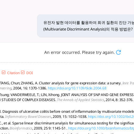
 진단 가능성을 평가하는 다변량... - 
석의 적용 방법은 다음과 같은 단계로 구체화될 수 있습니다: **1. 데이터 전처
유전자 발현 데이터를 활용하여 희귀 질환의 진단 가
(Multivariate Discriminant Analysis)의 적용 방법은?
An error occurred. Please try again.
Citation
DOI
 TANG, Chun; ZHANG, A. Cluster analysis for gene expression data: a survey.
Ieee Tr
neering
, 2004, 16: 1370-1386.
https://doi.org/10.1109/tkde.2004.68
sung; VANDERWEELE, T.; LIN, Xihong. JOINT ANALYSIS OF SNP AND GENE EXPRES
 STUDIES OF COMPLEX DISEASES.
The Annals of Applied Statistics
, 2014, 8: 352-376.
 al. Diagnosis of ulcerative colitis before onset of inflammation by multivariate mod
ta.
Inflammatory Bowel Diseases
, 2009, 15: 1032–1038.
https://doi.org/10.1002/ibd.
, et al. Sparse linear discriminant analysis for simultaneous testing for the signifi
ction.
Bioinformatics
, 2009, 25 9: 1145-51 .
https://doi.org/10.1093/bioinformatics/b