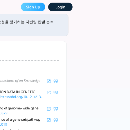
tlooto, The Most Powerf
Sign Up
Login
리:** 유전자 발현 데이터는 종종 고차원 데이터로 구성되며, 이로 인해 분석 
능성을 평가하는 다변량 판별 분석
ansactions of on Knowledge
SION DATA IN GENETIC
https://doi.org/10.1214/13-
eling of genome‐wide gene
20879
cance of a gene set/pathway
tp019