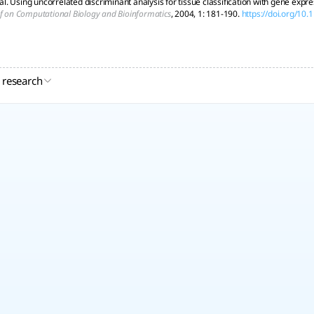
t al. Using uncorrelated discriminant analysis for tissue classification with gene expr
of on Computational Biology and Bioinformatics
, 2004, 1: 181-190.
https://doi.org/10.
 research