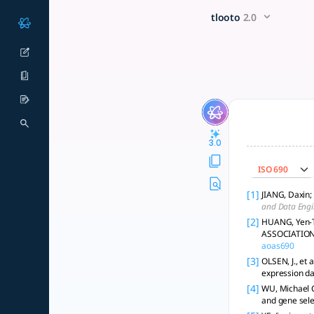
유전자 발현 데이터를 활용하여 희귀 질환의
x5 Smarter!
tlooto
2.0
유전자 발현 데이터를 활용하여 희귀 질환의 진단 가능성을 평가하는 다변량 판별 분
3.0
ISO 690
[1]
JIANG, Daxin;
and Data Engi
[2]
HUANG, Yen-T
ASSOCIATION
aoas690
[3]
OLSEN, J., et
expression da
[4]
WU, Michael C.
and gene sele