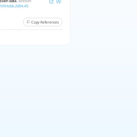
ession data.
Ieeeacm
1109/tcbb.2004.45
Copy References