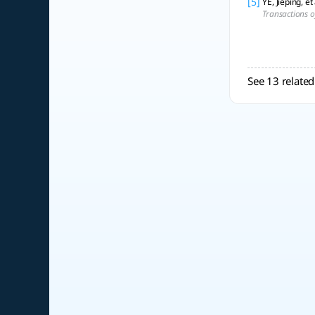
[5]
YE, Jieping, e
Transactions 
See 13 related