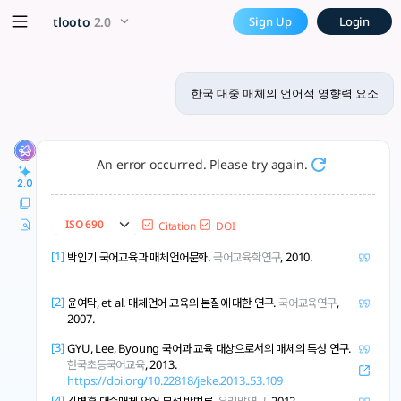
한국 대중 매체의 언어적 영향력 요소 - t
x5 Smarter!
tlooto
2.0
Sign Up
Login
한국 대중 매체는 표준어 확산, 신조어 전파 등으로 언어 교육에 영향, 비판적 수용 능력
한국 대중 매체의 언어적 영향력 요소
An error occurred. Please try again.
2.0
ISO 690
Citation
DOI
[1]
박인기 국어교육과 매체언어문화.
국어교육학연구
, 2010.
[2]
윤여탁, et al. 매체언어 교육의 본질에 대한 연구.
국어교육연구
,
2007.
[3]
GYU, Lee, Byoung 국어과 교육 대상으로서의 매체의 특성 연구.
한국초등국어교육
, 2013.
https://doi.org/10.22818/jeke.2013..53.109
[4]