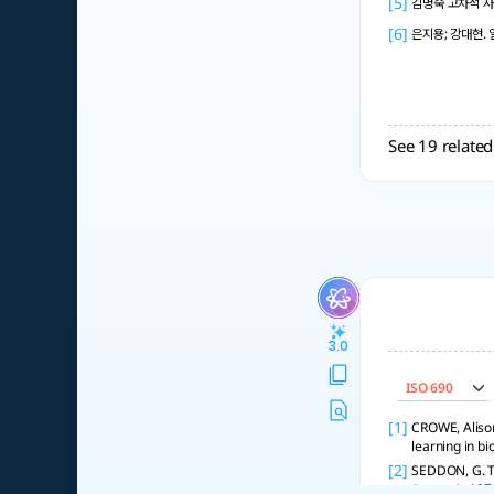
[5]
김명숙 고차적 사
[6]
은지용; 강대현.
See 19 related
3.0
ISO 690
[1]
CROWE, Alison
learning in bi
[2]
SEDDON, G. Th
Research
, 197