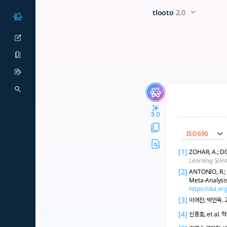
교육학 분야의 박사 학위 논문을 작성하
x5 Smarter!
tlooto
2.0
Zohar & Dori(2003) 연구는 고차사고력 교육의 효과를 실증하며 국내외 고찰에 
3.0
ISO 690
[1]
ZOHAR, A.; DO
Learning Scie
[2]
ANTONIO, R.; 
Meta-Analysi
https://doi.o
[3]
이어진; 박인옥.
[4]
신종호, et al