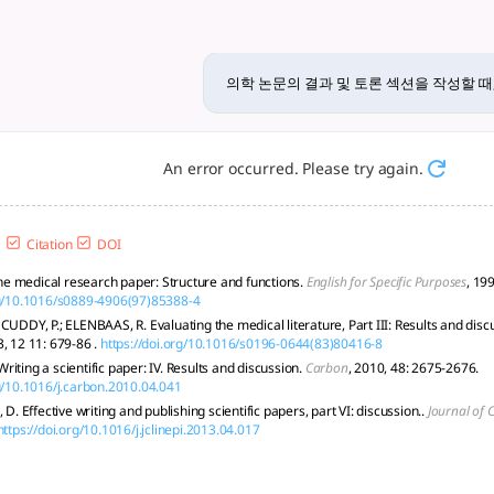
때, 효과적인 논리 구조를 제안... - t
논리 구조가 필요합니다. 연구 결과를 독자가 쉽게 이해하고 중요성을 파악할 수 있
의학 논문의 결과 및 토론 섹션을 작성할 때
An error occurred. Please try again.
Citation
DOI
 medical research paper: Structure and functions.
English for Specific Purposes
, 19
rg/10.1016/s0889-4906(97)85388-4
CUDDY, P.; ELENBAAS, R. Evaluating the medical literature, Part III: Results and disc
3, 12 11: 679-86 .
https://doi.org/10.1016/s0196-0644(83)80416-8
iting a scientific paper: IV. Results and discussion.
Carbon
, 2010, 48: 2675-2676.
rg/10.1016/j.carbon.2010.04.041
, D. Effective writing and publishing scientific papers, part VI: discussion..
Journal of 
https://doi.org/10.1016/j.jclinepi.2013.04.017