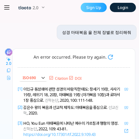
성경 마태복음 을 전체 장별로 정리해줘...
x5 Smarter!
tlooto
2.0
Sign Up
Login
마태복음은 신약 성경의 첫 번째 책으로, 예수 그리스도의 생애와 가르침을 기록하고
성경 마태복음 을 전체 장별로 정리해줘
An error occurred. Please try again.
2.0
ISO 690
Citation
DOI
[1]
이민규 동성애에 관한 성경의 바람직한 태도: 창세기 19장, 사사기
19장, 레위기 18, 20장, 마태복음 19장 (마가복음 10장)과 로마서
1장 중심으로.
신학논단
, 2020, 100: 111-148.
[2]
김은수 왕의 복음과 선교적 제자도: 마태복음을 중심으로.
선교신
학
, 2020.
[3]
HO, You Eun 마태복음에 나타난 예수의 가르침과 행함의 영성.
신학논단
, 2022, 109: 43-81.
https://doi.org/10.17301/tf.2022.9.109.43