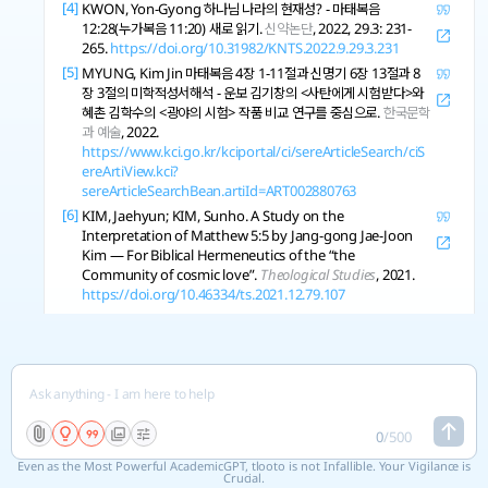
[4]
KWON, Yon-Gyong 하나님 나라의 현재성? - 마태복음
12:28(누가복음 11:20) 새로 읽기.
신약논단
, 2022, 29.3: 231-
265.
https://doi.org/10.31982/KNTS.2022.9.29.3.231
[5]
MYUNG, Kim Jin 마태복음 4장 1-11절과 신명기 6장 13절과 8
장 3절의 미학적성서해석 - 운보 김기창의 <사탄에게 시험받다>와
혜촌 김학수의 <광야의 시험> 작품 비교 연구를 중심으로.
한국문학
과 예술
, 2022.
https://www.kci.go.kr/kciportal/ci/sereArticleSearch/ciS
ereArtiView.kci?
sereArticleSearchBean.artiId=ART002880763
[6]
KIM, Jaehyun; KIM, Sunho. A Study on the
Interpretation of Matthew 5:5 by Jang-gong Jae-Joon
Kim — For Biblical Hermeneutics of the “the
Community of cosmic love”.
Theological Studies
, 2021.
https://doi.org/10.46334/ts.2021.12.79.107
Copy References
See 4 related research
0
/
500
Even as the Most Powerful AcademicGPT, tlooto is not Infallible. Your Vigilance is
Crucial.
마태복음 장별로 구체적인 내용으로 요약해줘