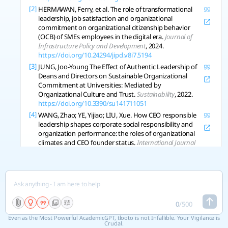
기관 등 다양한 맥락에서 실증적으로 보고되었다.
[2]
HERMAWAN, Ferry, et al. The role of transformational
예를 들어, Anwarul 외의 연구에 의하면 변혁적
leadership, job satisfaction and organizational
리더십은 제조업 조직성과에 가장 직접적이고 강
commitment on organizational citizenship behavior
(OCB) of SMEs employees in the digital era.
Journal of
력한 효과를 미치는 요인으로 나타났다(
Infrastructure Policy and Development
, 2024.
β
https://doi.org/10.24294/jipd.v8i7.5194
β값=0.443), 이는 인적자원, 직무만족과 함께 조직
[3]
JUNG, Joo-Young The Effect of Authentic Leadership of
성과의 59.6% 변량을 설명함을 보인다.
Deans and Directors on Sustainable Organizational
Commitment at Universities: Mediated by
둘째, 리더십의 실제 영향력은 조직문화와의 상호
Organizational Culture and Trust.
Sustainability
, 2022.
https://doi.org/10.3390/su141711051
작용을 통해 배가(倍加)된다. Koranteng 외의 연
[4]
WANG, Zhao; YE, Yijiao; LIU, Xue. How CEO responsible
구는 조직문화가 리더십과 조직효율성의 관계에
leadership shapes corporate social responsibility and
서 조절(moderating) 변수로서, 리더십의 효과를
organization performance: the roles of organizational
강화하거나 약화시킬 수 있음을 밝히고 있다. 즉,
climates and CEO founder status.
International Journal
조직 내 문화적 맥락에 따라 동일한 리더십 철학
of Contemporary Hospitality Management
, 2023.
https://doi.org/10.1108/ijchm-11-2022-1498
과 행동도 조직효율성 및 기타 성과지표에서 상이
[5]
한 결과를 초래할 수 있음을 보여준다. 이처럼 리
ALWHESHI, Ahmed; ALZUBI, A.; IYIOLA, K. Linking
Responsible Leadership to Organizational Citizenship
더십과 조직문화의 동태적 상호작용은 복잡계론
Behavior for the Environment: Examining the Role of
적 관점이나 패러독스 이론까지 확장되어, 조직
Employees Harmonious Environmental Passion and
0
/
500
내 긴장, 모순, 상충되는 가치의 조화·통합이라는
Environmental Transformational Leadership.
Sage
더 심층적인 연구과제를 제시한다.
Even as the Most Powerful AcademicGPT, tlooto is not Infallible. Your Vigilance is
Open
, 2024, 14.
Crucial.
https://doi.org/10.1177/21582440241271177