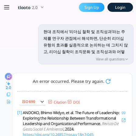
리더십 철학, 조직문화, 성과 간 복합적
x5 Smarter!
tlooto
2.0
Sign Up
Login
조직성과에 미치는 리더십 철학, 문화, 맥락의 복합·동태적 역할과 실증·이론 연구 통합 
현대 조직에서 ‘리더십 철학 및 조직성과’라는 주
제를 연구자 관점에서 해석하면, 단순히 리더십
유형의 효과를 실증적으로 논의하는 데 그치지 않
고, 리더십 철학이 조직문화 및 조직성과와 어떻
게 복합적이며 상호적 관계를 형성하는지에 대한
View all questions
구조적·이론적 통합이 중요하다는 점을 강조할 수
있다.
An error occurred. Please try again.
첫째, 효과적인 리더십 스타일과 그에 수반하는
2.0
조직철학(예: 변혁적 리더십, 서번트 리더십, 윤리
적 리더십 등)은 조직의 성과뿐 아니라 혁신, 조직
ISO 690
Citation
DOI
시민행동(OCB), 직원 만족, 사회적 책임(CSR) 등
다차원적 성과지표에 결정적 영향을 미친다. 변혁
[1]
ANDOKO, Bhimo Widyo, et al. The Future of Leadership:
Exploring the Relationship Between Transformational
적리더십은 조직 구성원 개개인의 동기와 헌신을
Leadership and Organizational Performance.
Revista De
고양시키며, 이것이 궁극적으로 조직 성과와 시민
Gesto Social E Ambiental
, 2024.
행동에 미치는 긍정적 영향이 기업, 제조업, 공공
https://doi.org/10.24857/rgsa.v18n7-045