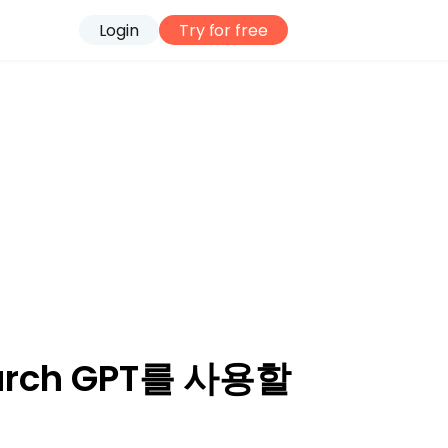
looto: The Most Powerful
Login
Try for free
해보세요. - Your AI-Powered Research Assistant
rch GPT를 사용할