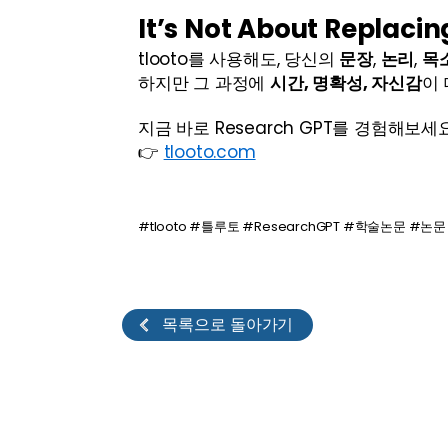
It’s Not About Replacin
tlooto를 사용해도, 당신의 
문장
, 
논리
, 
목
하지만 그 과정에 
시간, 명확성, 자신감
이
지금 바로 Research GPT를 경험해보세
👉 
tlooto.com
#tlooto #틀루토 #ResearchGPT #학술논문 #논
목록으로 돌아가기